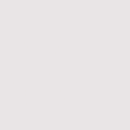
Precios:
Los precios son por meses, están basados sobre 12 hrs lectivas, pero para
un mejor funcionamiento, los meses "largos" compensan los meses
"cortos". Incluye: Fiestas nacionales, fiestas locales y vacaciones de
Semana Santa:
Navidad, del 22 de Diciembre hasta 7 Enero.
Miércoles Santo a partir de 19h, jueves y viernes
Santo y lunes Pascua.
El curso es de Septiembre hasta Junio. Los alumnos pagarán matrícula de
admisión una vez, excepto si no terminan el curso en junio que para
volver a matricularse deberán volver a pagarla.
1 Alumno menor: 95€ (12 horas / mes)
1 Alumno adulto: 95€ (8/10 horas)
2 Alumnos de la misma familia: 170€
3 Alumnos de la misma familia: 240€
Los libros de texto se cobrarán al principio de Agosto 65€ aprox.